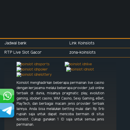
Jadwal bank
Link Koinslots
RTP Live Slot Gacor
zona-koinslots
Koinslot menghadirkan beberapa permainan live casino
dengan kerjasama melalui beberapa provider judi online
terbaik di dunia, misalnya pragmatic play, evolution
gaming, sbobet casino, WM Casino, Sexy Gaming, eBet,
PlayTech, dan berbagai macam jenis provider terbaik
lainnya. Anda bisa melalukan betting mulai dari Rp 5rb
rupiah saja untuk dapat mencoba bermain di situs
koinslot. Cukup gunakan 1 ID saja untuk semua jenis
permainan.