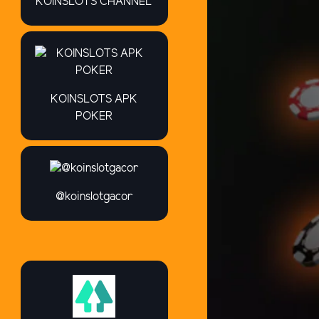
KOINSLOTS CHANNEL
KOINSLOTS APK
POKER
@koinslotgacor