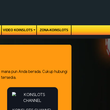
Y
VIDEO KOINSLOTS
ZONA-KOINSLOTS
di mana pun Anda berada. Cukup hubungi
 tersedia.